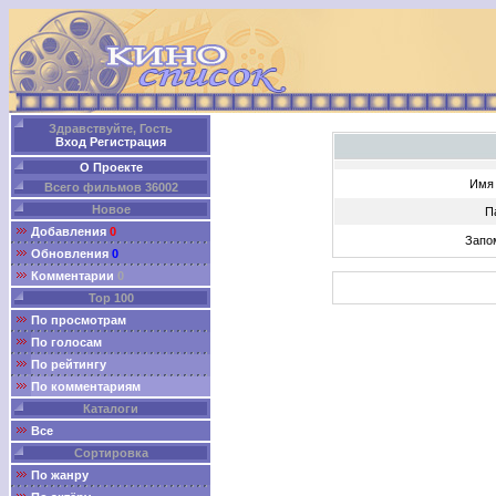
Здравствуйте, Гость
Вход
Регистрация
О Проекте
Имя 
Всего фильмов 36002
Новое
П
Добавления
0
Запо
Обновления
0
Комментарии
0
Top 100
По просмотрам
По голосам
По рейтингу
По комментариям
Каталоги
Все
Сортировка
По жанру