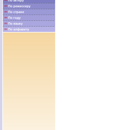
По актёру
По режиссеру
По стране
По году
По языку
По алфавиту