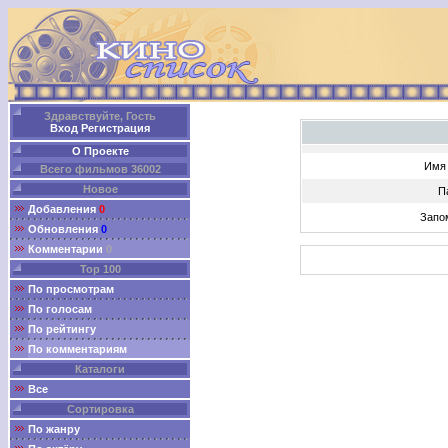
Здравствуйте, Гость
Вход
Регистрация
О Проекте
Имя 
Всего фильмов 36002
Новое
П
Добавления
0
Запо
Обновления
0
Комментарии
0
Top 100
По просмотрам
По голосам
По рейтингу
По комментариям
Каталоги
Все
Сортировка
По жанру