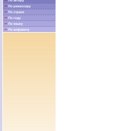
По актёру
По режиссеру
По стране
По году
По языку
По алфавиту