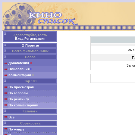
Здравствуйте, Гость
Вход
Регистрация
О Проекте
Имя 
Всего фильмов 36002
Новое
П
Добавления
0
Запо
Обновления
0
Комментарии
0
Top 100
По просмотрам
По голосам
По рейтингу
По комментариям
Каталоги
Все
Сортировка
По жанру