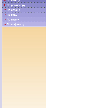
По актёру
По режиссеру
По стране
По году
По языку
По алфавиту