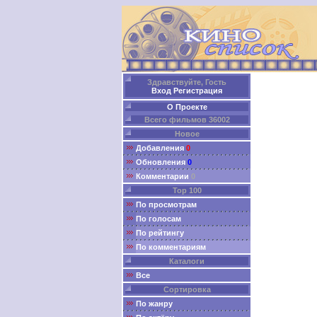
Здравствуйте, Гость
Вход
Регистрация
О Проекте
Всего фильмов 36002
Новое
Добавления
0
Обновления
0
Комментарии
0
Top 100
По просмотрам
По голосам
По рейтингу
По комментариям
Каталоги
Все
Сортировка
По жанру