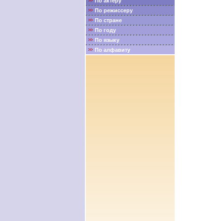
По актёру
По режиссеру
По стране
По году
По языку
По алфавиту