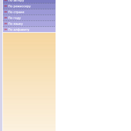
По актёру
По режиссеру
По стране
По году
По языку
По алфавиту