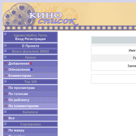
Здравствуйте, Гость
Вход
Регистрация
О Проекте
Имя 
Всего фильмов 36002
Новое
П
Добавления
0
Запо
Обновления
0
Комментарии
0
Top 100
По просмотрам
По голосам
По рейтингу
По комментариям
Каталоги
Все
Сортировка
По жанру