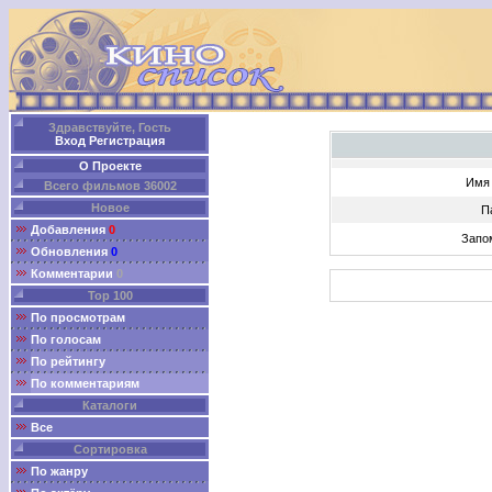
Здравствуйте, Гость
Вход
Регистрация
О Проекте
Имя 
Всего фильмов 36002
Новое
П
Добавления
0
Запо
Обновления
0
Комментарии
0
Top 100
По просмотрам
По голосам
По рейтингу
По комментариям
Каталоги
Все
Сортировка
По жанру