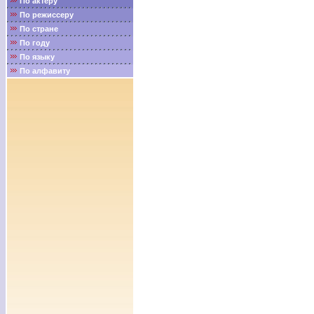
По актёру
По режиссеру
По стране
По году
По языку
По алфавиту