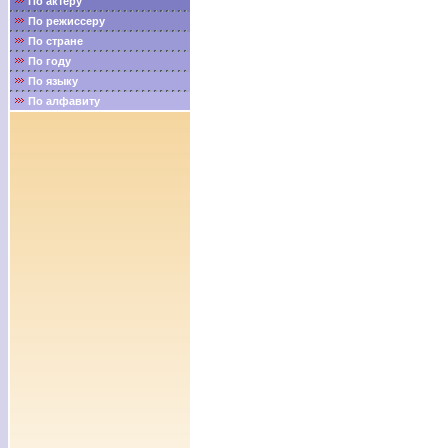
По актёру
По режиссеру
По стране
По году
По языку
По алфавиту