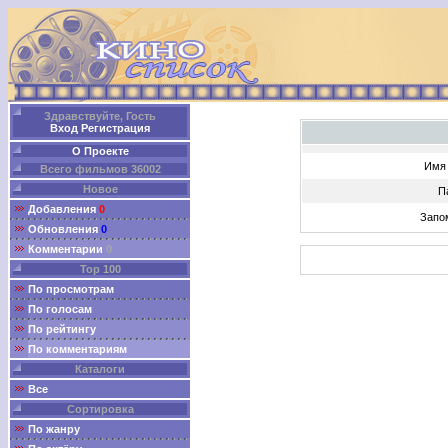
Здравствуйте, Гость
Вход
Регистрация
О Проекте
Имя 
Всего фильмов 36002
Новое
П
Добавления
0
Запо
Обновления
0
Комментарии
0
Top 100
По просмотрам
По голосам
По рейтингу
По комментариям
Каталоги
Все
Сортировка
По жанру