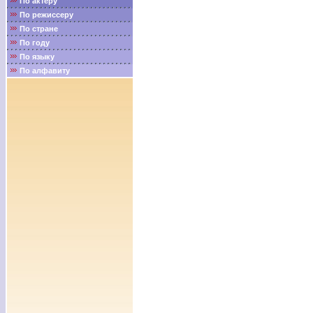
По актёру
По режиссеру
По стране
По году
По языку
По алфавиту