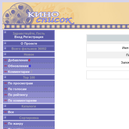
Здравствуйте, Гость
Вход
Регистрация
О Проекте
Имя 
Всего фильмов 36002
Новое
П
Добавления
0
Запо
Обновления
0
Комментарии
0
Top 100
По просмотрам
По голосам
По рейтингу
По комментариям
Каталоги
Все
Сортировка
По жанру