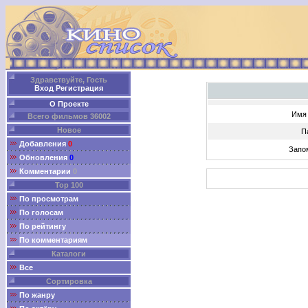
Здравствуйте, Гость
Вход
Регистрация
О Проекте
Имя 
Всего фильмов 36002
Новое
П
Добавления
0
Запо
Обновления
0
Комментарии
0
Top 100
По просмотрам
По голосам
По рейтингу
По комментариям
Каталоги
Все
Сортировка
По жанру