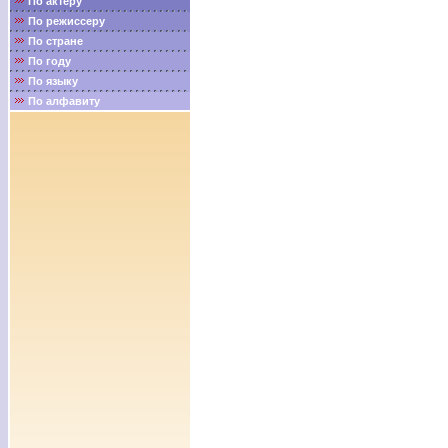
По актёру
По режиссеру
По стране
По году
По языку
По алфавиту