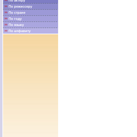
По актёру
По режиссеру
По стране
По году
По языку
По алфавиту