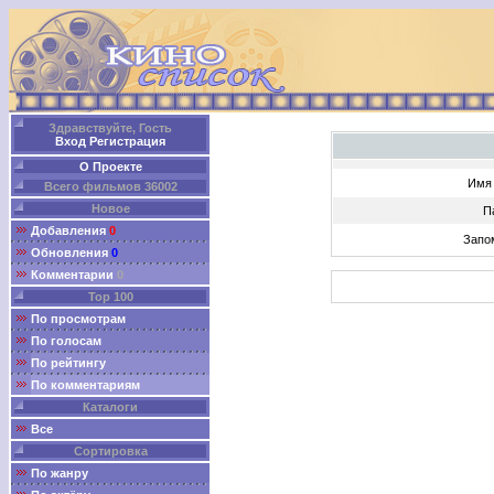
Здравствуйте, Гость
Вход
Регистрация
О Проекте
Имя 
Всего фильмов 36002
Новое
П
Добавления
0
Запо
Обновления
0
Комментарии
0
Top 100
По просмотрам
По голосам
По рейтингу
По комментариям
Каталоги
Все
Сортировка
По жанру