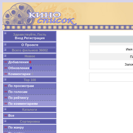
Здравствуйте, Гость
Вход
Регистрация
О Проекте
Имя 
Всего фильмов 36002
Новое
П
Добавления
0
Запо
Обновления
0
Комментарии
0
Top 100
По просмотрам
По голосам
По рейтингу
По комментариям
Каталоги
Все
Сортировка
По жанру