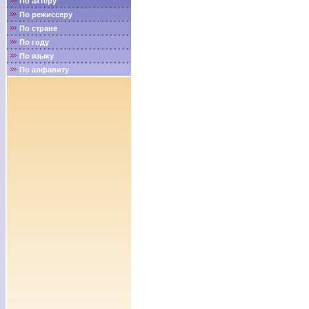
По актёру
По режиссеру
По стране
По году
По языку
По алфавиту