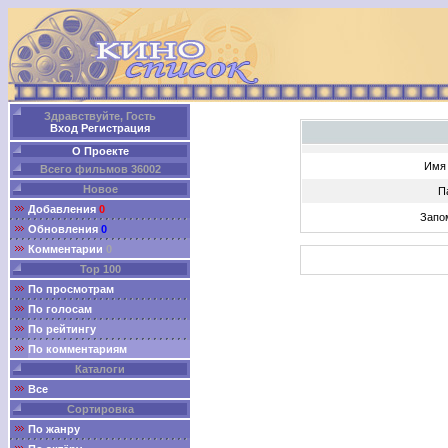
Здравствуйте, Гость
Вход
Регистрация
О Проекте
Имя 
Всего фильмов 36002
Новое
П
Добавления
0
Запо
Обновления
0
Комментарии
0
Top 100
По просмотрам
По голосам
По рейтингу
По комментариям
Каталоги
Все
Сортировка
По жанру