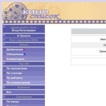
Здравствуйте, Гость
Вход
Регистрация
О Проекте
Имя 
Всего фильмов 36002
Новое
П
Добавления
0
Запо
Обновления
0
Комментарии
0
Top 100
По просмотрам
По голосам
По рейтингу
По комментариям
Каталоги
Все
Сортировка
По жанру