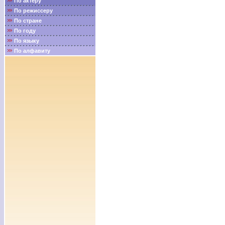
По актёру
По режиссеру
По стране
По году
По языку
По алфавиту