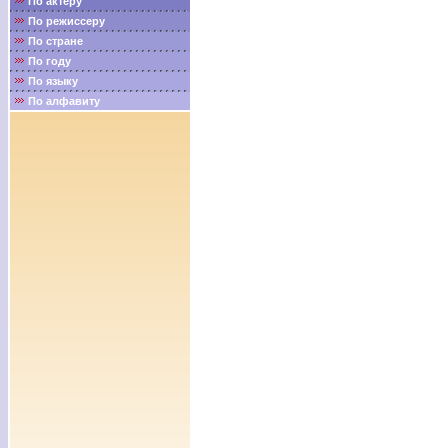
По актёру
По режиссеру
По стране
По году
По языку
По алфавиту