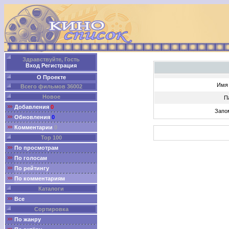
Здравствуйте, Гость
Вход
Регистрация
О Проекте
Имя 
Всего фильмов 36002
Новое
П
Добавления
0
Запо
Обновления
0
Комментарии
0
Top 100
По просмотрам
По голосам
По рейтингу
По комментариям
Каталоги
Все
Сортировка
По жанру