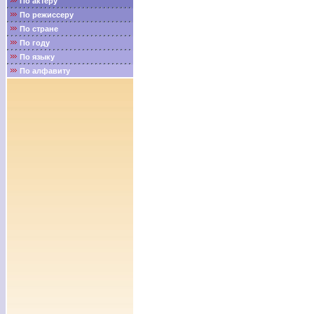
По актёру
По режиссеру
По стране
По году
По языку
По алфавиту