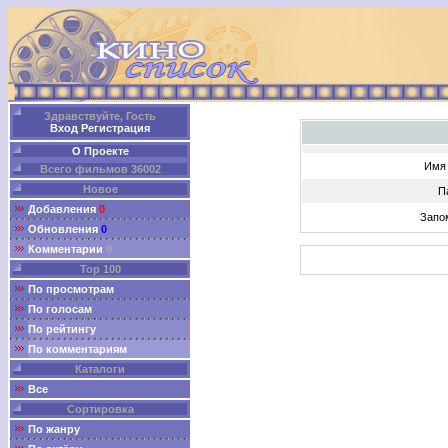
Здравствуйте, Гость
Вход
Регистрация
О Проекте
Имя 
Всего фильмов 36002
Новое
П
Добавления
0
Запо
Обновления
0
Комментарии
0
Top 100
По просмотрам
По голосам
По рейтингу
По комментариям
Каталоги
Все
Сортировка
По жанру