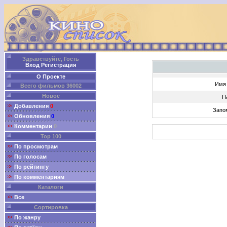
Здравствуйте, Гость
Вход
Регистрация
О Проекте
Имя 
Всего фильмов 36002
Новое
П
Добавления
0
Запо
Обновления
0
Комментарии
0
Top 100
По просмотрам
По голосам
По рейтингу
По комментариям
Каталоги
Все
Сортировка
По жанру