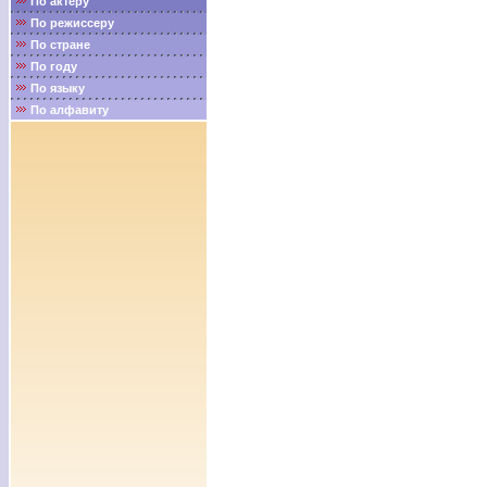
По актёру
По режиссеру
По стране
По году
По языку
По алфавиту