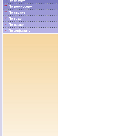
По актёру
По режиссеру
По стране
По году
По языку
По алфавиту