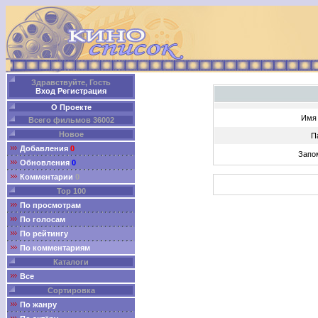
Здравствуйте, Гость
Вход
Регистрация
О Проекте
Имя 
Всего фильмов 36002
Новое
П
Добавления
0
Запо
Обновления
0
Комментарии
0
Top 100
По просмотрам
По голосам
По рейтингу
По комментариям
Каталоги
Все
Сортировка
По жанру