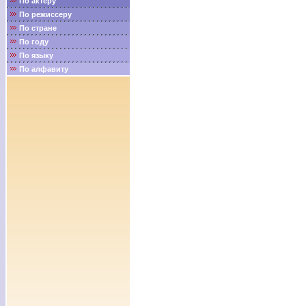
По актёру
По режиссеру
По стране
По году
По языку
По алфавиту