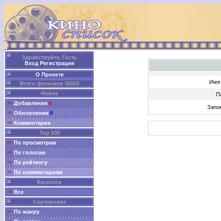
Здравствуйте, Гость
Вход
Регистрация
О Проекте
Имя 
Всего фильмов 36002
Новое
П
Добавления
0
Запо
Обновления
0
Комментарии
0
Top 100
По просмотрам
По голосам
По рейтингу
По комментариям
Каталоги
Все
Сортировка
По жанру