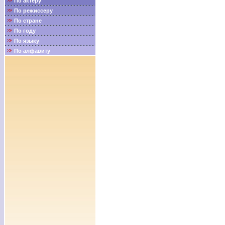
По актёру
По режиссеру
По стране
По году
По языку
По алфавиту