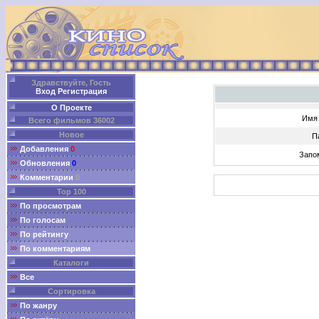
Здравствуйте, Гость
Вход
Регистрация
О Проекте
Имя 
Всего фильмов 36002
Новое
П
Добавления
0
Запо
Обновления
0
Комментарии
0
Top 100
По просмотрам
По голосам
По рейтингу
По комментариям
Каталоги
Все
Сортировка
По жанру