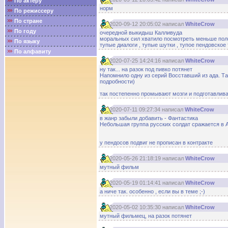
По актёру
норм
По режиссеру
По стране
2020-09-12 20:05:02 написал
WhiteCrow
По году
очередной выкидыш Калливуда
моральных сил хватило посмотреть меньше по
По языку
тупые диалоги , тупые шутки , тупое пендовское 
По алфавиту
2020-07-25 14:24:16 написал
WhiteCrow
ну так... на разок под пивко потянет
Напомнило одну из серий Восставший из ада. Та
подробности)
так постепенно промывают мозги и подготавли
2020-07-11 09:27:34 написал
WhiteCrow
в жанр забыли добавить - Фантастика
Небольшая группа русских солдат сражается в А
у пендосов подвиг не прописан в контракте
2020-05-26 21:18:19 написал
WhiteCrow
мутный фильм
2020-05-19 01:14:41 написал
WhiteCrow
а ниче так. особенно , если вы в теме ;-)
2020-05-02 10:35:30 написал
WhiteCrow
мутный фильмец, на разок потянет