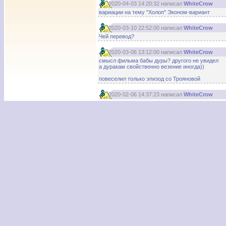
2020-04-03 14:20:32 написал
WhiteCrow
вариации на тему "Холоп" Эконом-вариант
2020-03-10 22:52:00 написал
WhiteCrow
Чей перевод?
2020-03-06 13:12:00 написал
WhiteCrow
смысл фильма бабы дуры? другого не увидел
а дуракам свойственно везение иногда))
повеселил только эпизод со Трояновой
2020-02-06 14:37:23 написал
WhiteCrow