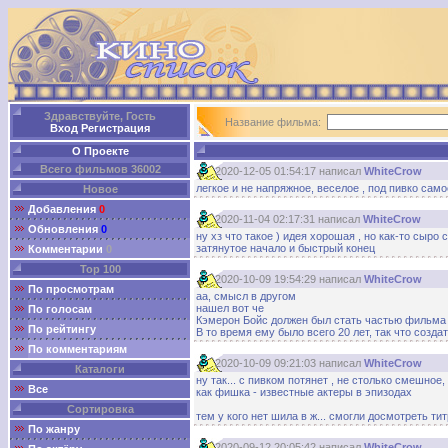
Здравствуйте, Гость
Название фильма:
Вход
Регистрация
О Проекте
Всего фильмов 36002
2020-12-05 01:54:17 написал
WhiteCrow
легкое и не напряжное, веселое , под пивко само
Новое
Добавления
0
2020-11-04 02:17:31 написал
WhiteCrow
Обновления
0
ну хз что такое ) идея хорошая , но как-то сыро 
затянутое начало и быстрый конец
Комментарии
0
Top 100
2020-10-09 19:54:29 написал
WhiteCrow
По просмотрам
аа, смысл в другом
нашел вот че
По голосам
Кэмерон Бойс должен был стать частью фильма «
По рейтингу
В то время ему было всего 20 лет, так что соз
По комментариям
2020-10-09 09:21:03 написал
WhiteCrow
Каталоги
ну так... с пивком потянет , не столько смешное
Все
как фишка - известные актеры в эпизодах
Сортировка
тем у кого нет шила в ж... смогли досмотреть ти
По жанру
2020-09-12 20:05:42 написал
WhiteCrow