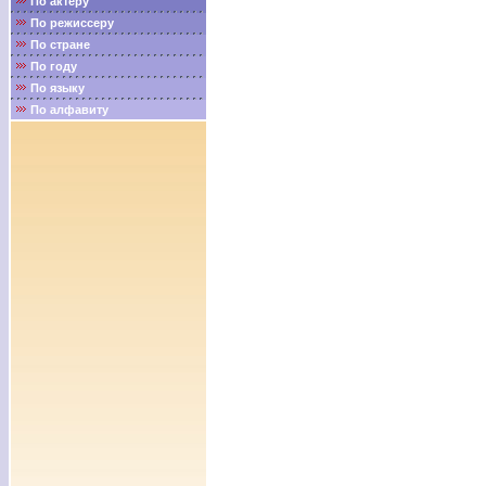
По актёру
По режиссеру
По стране
По году
По языку
По алфавиту