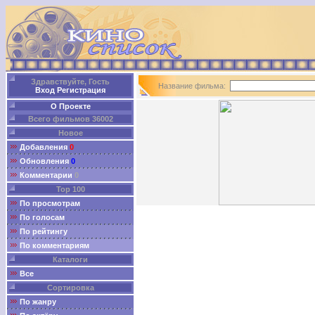
Здравствуйте, Гость
Название фильма:
Вход
Регистрация
О Проекте
Всего фильмов 36002
Новое
Добавления
0
Обновления
0
Комментарии
0
Top 100
По просмотрам
По голосам
По рейтингу
По комментариям
Каталоги
Все
Сортировка
По жанру