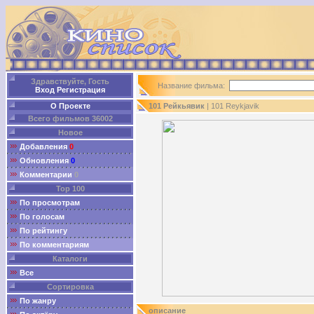
Здравствуйте, Гость
Название фильма:
Вход
Регистрация
О Проекте
101 Рейкьявик
| 101 Reykjavik
Всего фильмов 36002
Новое
Добавления
0
Обновления
0
Комментарии
0
Top 100
По просмотрам
По голосам
По рейтингу
По комментариям
Каталоги
Все
Сортировка
По жанру
описание