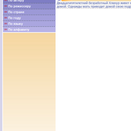
По актёру
Двадцатипятилетний безработный Хлинур живет в
По режиссеру
домой. Однажды мать приводит домой свою подру
По стране
По году
По языку
По алфавиту