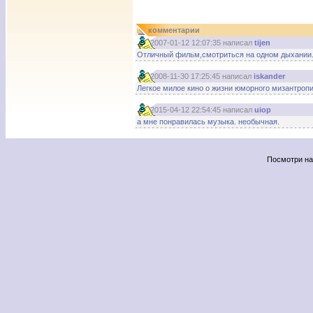
комментарии
2007-01-12 12:07:35 написал
tijen
Отличный фильм,смотриться на одном дыхании. 
2008-11-30 17:25:45 написал
iskander
Легкое милое кино о жизни юморного мизантропи
2015-04-12 22:54:45 написал
uiop
а мне понравилась музыка. необычная.
Посмотри н