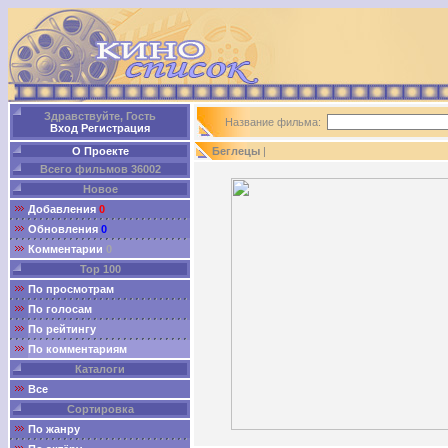
Здравствуйте, Гость
Название фильма:
Вход
Регистрация
О Проекте
Беглецы
|
Всего фильмов 36002
Новое
Добавления
0
Обновления
0
Комментарии
0
Top 100
По просмотрам
По голосам
По рейтингу
По комментариям
Каталоги
Все
Сортировка
По жанру