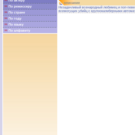
По актёру
описание
По режиссеру
Незадачливый всенародный любимец и поп-певец
всемогущих убийц с крупнокалиберными автом
По стране
По году
По языку
По алфавиту