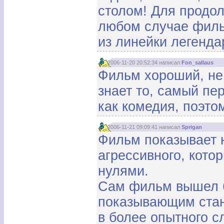
столом! Для продол
любом случае филь
из линейки легенда
2006-11-20 20:52:34 написал
Fon_sallaus
Фильм хороший, не 
знает то, самый пе
как комедия, поэто
2006-11-21 09:09:41 написал
Sprigan
Фильм показывает н
агрессивного, кото
нулями.
Сам фильм вышел 
показывающим стан
в более опытного с