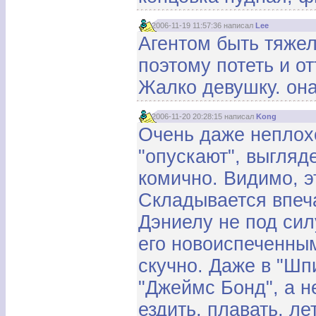
2006-11-19 11:57:36 написал
Lee
Агентом быть тяжело
поэтому потеть и от
Жалко девушку. она 
2006-11-20 20:28:15 написал
Kong
Очень даже неплохо
"опускают", выгляд
комично. Видимо, э
Складывается впеча
Дэниелу не под сил
его новоиспеченным
скучно. Даже в "Шп
"Джеймс Бонд", а н
ездить, плавать, ле