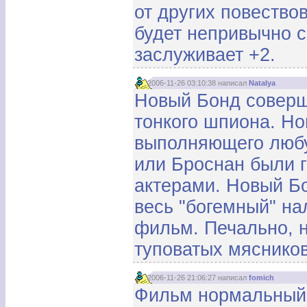
от других повество
будет непривычно 
заслуживает +2.
2006-11-26 03:10:38 написал
Natalya
Новый Бонд соверш
тонкого шпиона. Но
выполняющего любу
или Броснан были г
актерами. Новый Бо
весь "богемный" на
фильм. Печально, 
туповатых мясников
2006-11-26 21:06:27 написал
fomich
Фильм нормальный. 