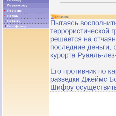
По актёру
По режиссеру
По стране
По году
описание
Пытаясь восполнит
По языку
По алфавиту
террористической г
решается на отчаян
последние деньги, 
курорта Руаяль-лез
Его противник по к
разведки Джеймс Бо
Шифру осуществить