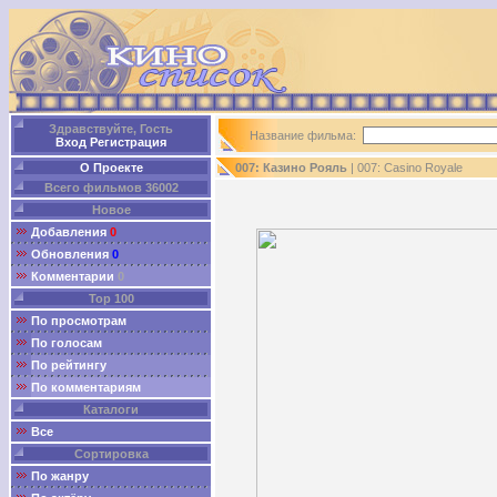
Здравствуйте, Гость
Название фильма:
Вход
Регистрация
О Проекте
007: Казино Рояль
| 007: Casino Royale
Всего фильмов 36002
Новое
Добавления
0
Обновления
0
Комментарии
0
Top 100
По просмотрам
По голосам
По рейтингу
По комментариям
Каталоги
Все
Сортировка
По жанру