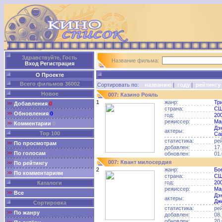
Здравствуйте, Гость
Название фильма:
Вход
Регистрация
О Проекте
Всего фильмов 36002
Сортировать по:
названию
|
году
|
рейтингу
Новое
007: Казино Рояль
1
жанр:
Тр
Добавления
0
страна:
С
Обновления
0
год:
20
режиссер:
Ма
Комментарии
0
Дэ
актеры:
Top 100
Са
статистика:
ре
По просмотрам
добавлен:
17.
По голосам
обновлен:
01.
007: Квант милосердия
По рейтингу
2
жанр:
Бо
По комментариям
страна:
С
год:
20
Каталоги
режиссер:
Ма
Все
Дэ
актеры:
Дж
Сортировка
статистика:
ре
По жанру
добавлен:
08.
обновлен:
20.