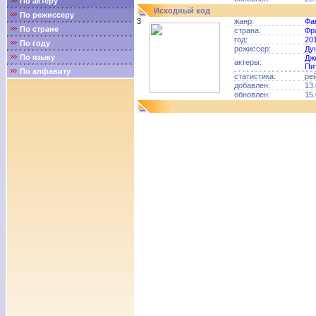
По актёру
Исходный код
По режиссеру
3
жанр:
Фа
По стране
страна:
Фр
год:
20
По году
режиссер:
Ду
По языку
Дж
актеры:
Пи
По алфавиту
статистика:
ре
добавлен:
13.
обновлен:
15.