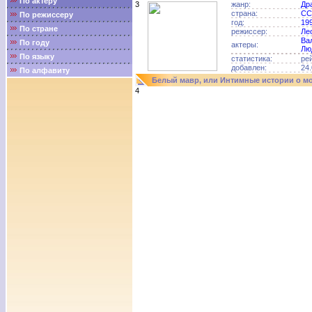
По актёру
3
жанр:
Др
страна:
СС
По режиссеру
год:
19
По стране
режиссер:
Ле
Ва
По году
актеры:
Лю
По языку
статистика:
ре
добавлен:
24.
По алфавиту
Белый мавр, или Интимные истории о мо
4