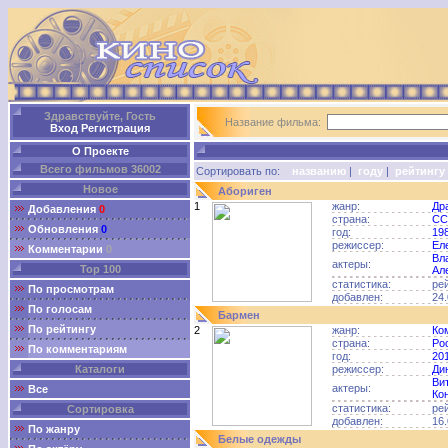
Здравствуйте, Гость
Название фильма:
Вход
Регистрация
О Проекте
Всего фильмов 36002
Сортировать по:
названию
|
году
|
рейтингу
Новое
Абориген
1
жанр:
Др
Добавления
0
страна:
СС
Обновления
0
год:
19
режиссер:
Ел
Комментарии
0
Вл
актеры:
Top 100
Ал
статистика:
ре
По просмотрам
добавлен:
24.
По голосам
Бармен
По рейтингу
2
жанр:
Ко
страна:
Ро
По комментариям
год:
20
Каталоги
режиссер:
Ди
Ви
актеры:
Все
Ко
статистика:
ре
Сортировка
добавлен:
16.
По жанру
Белые одежды