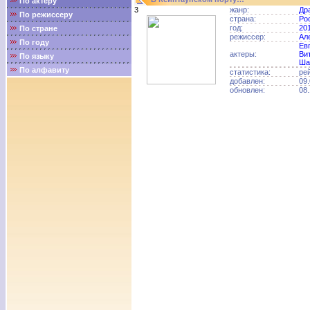
По актёру
3
жанр:
Др
По режиссеру
страна:
Ро
год:
20
По стране
режиссер:
Ал
По году
Ев
актеры:
Ви
По языку
Ша
По алфавиту
статистика:
ре
добавлен:
09.
обновлен:
08.