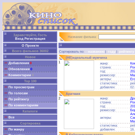
Здравствуйте, Гость
Название фильма:
Вход
Регистрация
О Проекте
Всего фильмов 36002
Сортировать по:
названию
|
году
|
рейтингу
Новое
(НЕ)идеальный мужчина
1
Добавления
0
жанр:
Ко
страна:
Ро
Обновления
0
год:
20
Комментарии
0
режиссер:
Ма
актеры:
Ег
Top 100
статистика:
ре
По просмотрам
добавлен:
02.
По голосам
Аритмия
2
жанр:
Др
По рейтингу
страна:
Ро
По комментариям
год:
20
режиссер:
Бо
Каталоги
Ал
Все
актеры:
Са
Ма
Сортировка
статистика:
ре
По жанру
добавлен:
16.
В Кейптаунском порту…