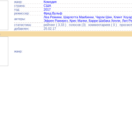
жанр:
Комедия
страна:
США
год:
2017
режиссер:
Фред Вульф
Леа Ремини
,
Шарлотта МакКинни
,
Чарли Шин
,
Клинт Хоуа
актеры:
Эфрен Рамирез
,
Крис Малки
,
Барри Шабака Хенли
,
Лил Р
статистика:
рейтинг ( 3.33 ) голосов (3) комментариев ( 0 ) просмотр
добавлен:
25.02.17
а
жанр: