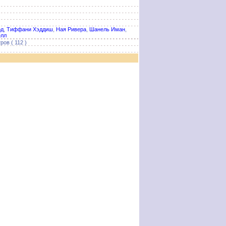
рд
,
Тиффани Хэддиш
,
Ная Ривера
,
Шанель Иман
,
елл
ов ( 112 )