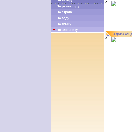
По актёру
3
По режиссеру
По стране
По году
По языку
По алфавиту
В доме отц
4