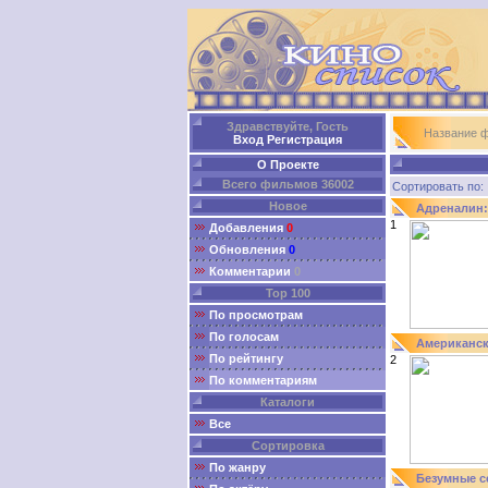
Здравствуйте, Гость
Название 
Вход
Регистрация
О Проекте
Всего фильмов 36002
Сортировать п
Новое
Адреналин:
1
Добавления
0
Обновления
0
Комментарии
0
Top 100
По просмотрам
По голосам
Американск
По рейтингу
2
По комментариям
Каталоги
Все
Сортировка
По жанру
Безумные с