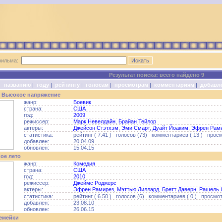
фильма:
Результат поиска: всего найдено 9
о:
названию
|
году
|
рейтингу
|
голосам
|
просмотрам
|
комментариям
|
добавл
 Высокое напряжение
жанр:
Боевик
страна:
США
год:
2009
режиссер:
Марк Невелдайн
,
Брайан Тейлор
актеры:
Джейсон Стэтхэм
,
Эми Смарт
,
Дуайт Йоаким
,
Эфрен Рам
статистика:
рейтинг ( 7.41 ) голосов (73) комментариев ( 13 ) просм
добавлен:
20.04.09
обновлен:
15.04.15
ое лето
жанр:
Комедия
страна:
США
год:
2010
режиссер:
Джеймс Роджерс
актеры:
Эфрен Рамирез
,
Мэттью Лиллард
,
Бретт Даверн
,
Рашель 
статистика:
рейтинг ( 6.50 ) голосов (6) комментариев ( 0 ) просмот
добавлен:
23.08.10
обновлен:
26.06.15
емейки