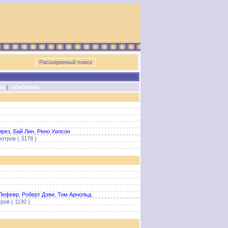
ен
|
обновлен
ирез
,
Бай Лин
,
Рено Уилсон
отров ( 3178 )
Лефевр
,
Роберт Дэви
,
Том Арнольд
ров ( 1130 )