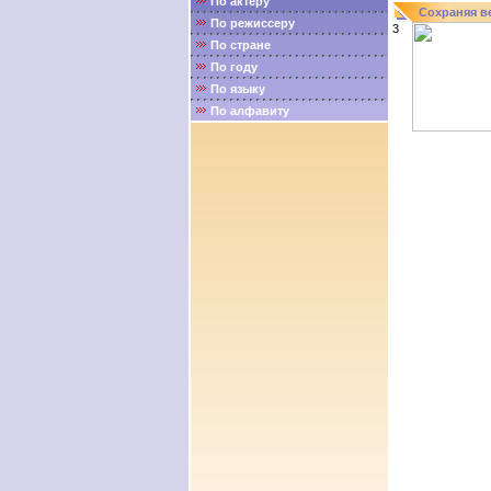
По актёру
Сохраняя в
По режиссеру
3
По стране
По году
По языку
По алфавиту