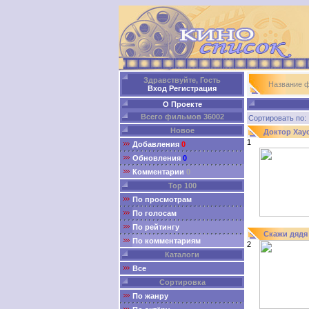
Здравствуйте, Гость
Название 
Вход
Регистрация
О Проекте
Всего фильмов 36002
Сортировать п
Новое
Доктор Хау
1
Добавления
0
Обновления
0
Комментарии
0
Top 100
По просмотрам
По голосам
По рейтингу
Скажи дядя
По комментариям
2
Каталоги
Все
Сортировка
По жанру