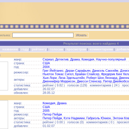
фильма:
Результат поиска: всего найдено 4
о:
названию
|
году
|
рейтингу
|
голосам
|
просмотрам
|
комментариям
|
добавл
с
жанр:
Сериал
,
Детектив
,
Драма
,
Комедия
,
Научно-популярный
страна:
США
год:
2004
Грег Йейтанес
,
Деран Сарафьян
,
Даниэль Сакхейм
,
Дэниэ
режиссер:
Ньютон Томас Сигел
,
Брайан Спайсер
,
Фредерик Кинг Кел
Хью Лори
,
Лиза Эдельштейн
,
Роберт Шон Леонард
,
Дженн
актеры:
Дженнифер Моррисон
,
Джесси Спенсер
,
Питер Джейкобсо
статистика:
рейтинг ( 9.82 ) голосов (129) комментариев ( 24 ) прос
добавлен:
26.02.07
обновлен:
28.05.12
жанр:
Комедия
,
Драма
страна:
США
год:
2005
режиссер:
Питер Пейдж
актеры:
Питер Пейдж
,
Кэти Наджими
,
Габриэль Юнион
,
Энтони Кл
статистика:
рейтинг ( 0.00 ) голосов (0) комментариев ( 0 ) просмотр
добавлен:
01.02.07