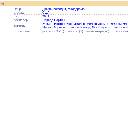
еру
жанр:
Драма
,
Комедия
,
Мелодрама
страна:
США
год:
2001
режиссер:
Эдвард Нортон
Эдвард Нортон
,
Бен Стиллер
,
Милош Форман
,
Дженна Эл
актеры:
Милош Форман
,
Холланд Тейлор
,
Лиза Эдельштейн
,
Рена
статистика:
рейтинг ( 9.20 ) голосов (5) комментариев ( 0 ) просмот