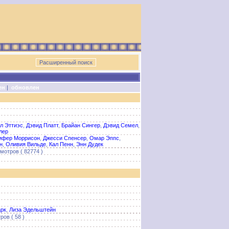
ен
|
обновлен
л Эттиэс
,
Дэвид Платт
,
Брайан Сингер
,
Дэвид Семел
,
лер
ифер Моррисон
,
Джесси Спенсер
,
Омар Эппс
,
н
,
Оливия Вильде
,
Кал Пенн
,
Энн Дудек
мотров ( 82774 )
арк
,
Лиза Эдельштейн
ов ( 58 )