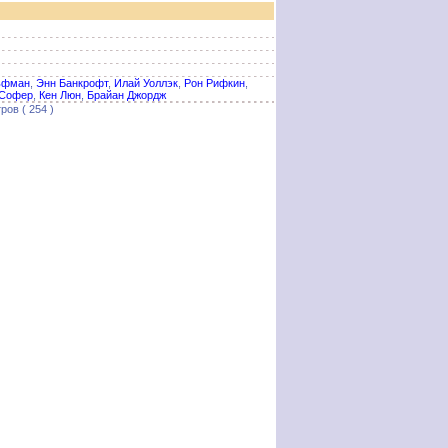
ьфман
,
Энн Банкрофт
,
Илай Уоллэк
,
Рон Рифкин
,
 Софер
,
Кен Люн
,
Брайан Джордж
ров ( 254 )