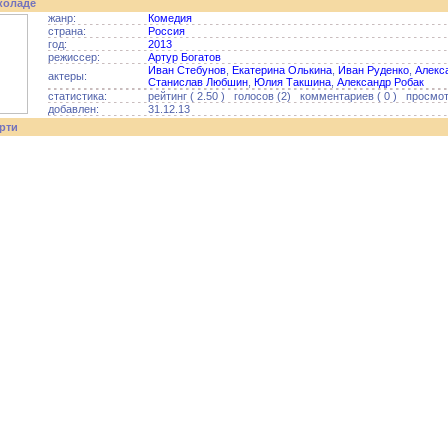
коладе
жанр:
Комедия
страна:
Россия
год:
2013
режиссер:
Артур Богатов
Иван Стебунов
,
Екатерина Олькина
,
Иван Руденко
,
Алекс
актеры:
Станислав Любшин
,
Юлия Такшина
,
Александр Робак
статистика:
рейтинг ( 2.50 ) голосов (2) комментариев ( 0 ) просмот
добавлен:
31.12.13
рти