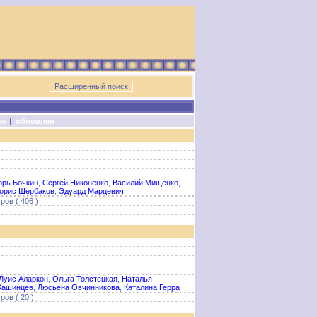
ен
|
обновлен
орь Бочкин
,
Сергей Никоненко
,
Василий Мищенко
,
орис Щербаков
,
Эдуард Марцевич
ров ( 406 )
Луис Аларкон
,
Ольга Толстецкая
,
Наталья
Кашинцев
,
Люсьена Овчинникова
,
Каталина Герра
ов ( 20 )