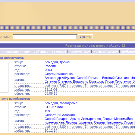
фильма:
Результат поиска: всего найдено 92
о:
названию
|
году
|
рейтингу
|
голосам
|
просмотрам
|
комментариям
|
добавл
они проснулись
жанр:
Комедия
,
Драма
страна:
Россия
год:
2003
режиссер:
Сергей Никоненко
Александр Абдулов
,
Сергей Гармаш
,
Евгений Стычкин
,
Иг
актеры:
Евгений Стычкин
,
Владимир Большов
,
Игорь Христенко
,
Б
статистика:
рейтинг ( 7.67 ) голосов (6) комментариев ( 1 ) просмот
добавлен:
23.11.04
обновлен:
03.06.13
 тоже влюбляются
жанр:
Комедия
,
Мелодрама
страна:
СССР
,
Чили
год:
1991
режиссер:
Себастьян Аларкон
Сергей Газаров
,
Армен Джигарханян
,
Глория Мюнхмайер
,
актеры:
Крачковская
,
Леонид Куравлев
,
Сергей Никоненко
,
Игорь 
статистика:
рейтинг ( 8.00 ) голосов (1) комментариев ( 1 ) просмотр
добавлен:
10.12.14