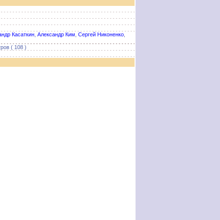
андр Касаткин
,
Александр Ким
,
Сергей Никоненко
,
ров ( 108 )