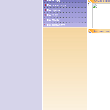
По актёру
Алмаз в шо
3
По режиссеру
По стране
По году
По языку
По алфавиту
Ангелы сме