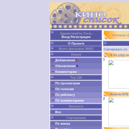
Здравствуйте, Гость
Название 
Вход
Регистрация
О Проекте
Всего фильмов 36002
Сортировать п
Новое
А по утру 
1
Добавления
0
Обновления
0
Комментарии
0
Top 100
По просмотрам
По голосам
Агенты КГБ
По рейтингу
2
По комментариям
Каталоги
Все
Сортировка
По жанру