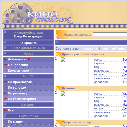
Здравствуйте, Гость
Название фильма:
Вход
Регистрация
О Проекте
Всего фильмов 36002
Сортировать по:
названию
|
году
|
рейтингу
Новое
Дракон расправил крылья
1
Добавления
0
жанр:
Бо
страна:
С
Обновления
0
год:
20
Комментарии
0
режиссер:
Ре
актеры:
Дж
Top 100
статистика:
ре
По просмотрам
добавлен:
11.
По голосам
Демоны
2
По рейтингу
жанр:
Уж
страна:
С
По комментариям
год:
20
Каталоги
режиссер:
Ма
актеры:
Дж
Все
статистика:
ре
Сортировка
добавлен:
12.
По жанру
Смерть моего отца
3
жанр:
Бо