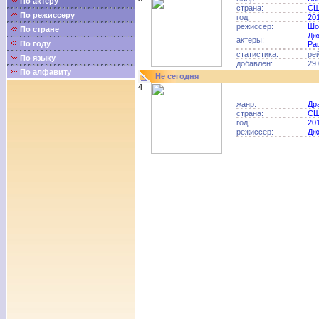
По актёру
страна:
С
По режиссеру
год:
20
режиссер:
Шо
По стране
Дж
актеры:
По году
Ра
статистика:
ре
По языку
добавлен:
29.
По алфавиту
Не сегодня
4
жанр:
Др
страна:
С
год:
20
режиссер:
Дж