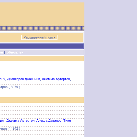
ен
|
обновлен
енч
,
Джанкарло Джаннини
,
Джемма Артертон
,
тров ( 3979 )
инг
,
Джемма Артертон
,
Алекса Давалос
,
Тине
тров ( 4942 )