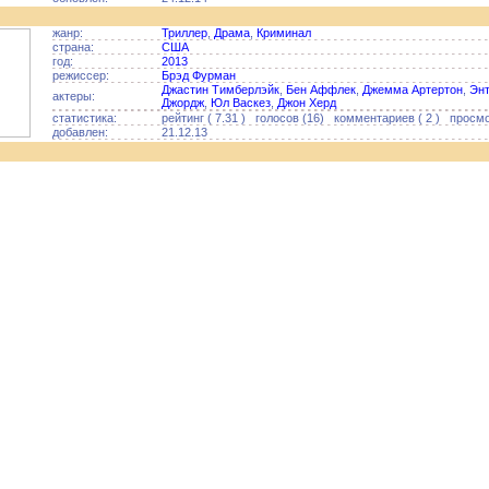
жанр:
Триллер
,
Драма
,
Криминал
страна:
США
год:
2013
режиссер:
Брэд Фурман
Джастин Тимберлэйк
,
Бен Аффлек
,
Джемма Артертон
,
Энт
актеры:
Джордж
,
Юл Васкез
,
Джон Херд
статистика:
рейтинг ( 7.31 ) голосов (16) комментариев ( 2 ) просмо
добавлен:
21.12.13