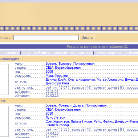
фильма:
Результат поиска: всего найдено 21
о:
названию
|
году
|
рейтингу
|
голосам
|
просмотрам
|
комментариям
|
добавл
 милосердия
жанр:
Боевик
,
Триллер
,
Приключения
страна:
США
,
Великобритания
год:
2008
режиссер:
Марк Форстер
Дэниел Крейг
,
Ольга Куриленко
,
Мэтье Амальрик
,
Джуди Д
актеры:
Джеффри Райт
статистика:
рейтинг ( 7.07 ) голосов (46) комментариев ( 6 ) просмо
добавлен:
08.11.08
обновлен:
20.03.15
нов
жанр:
Боевик
,
Фэнтези
,
Драма
,
Приключения
страна:
США
,
Великобритания
год:
2010
режиссер:
Луис Летери
Сэм Уорингтон
,
Лайэм Нисон
,
Рэйф Файнс
,
Джейсон Флем
актеры:
Штапельфелдт
статистика:
рейтинг ( 7.35 ) голосов (48) комментариев ( 8 ) просмо
добавлен:
07.04.10
обновлен:
24.12.14