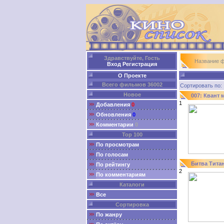
Здравствуйте, Гость
Название 
Вход
Регистрация
О Проекте
Всего фильмов 36002
Сортировать п
Новое
007: Квант
1
Добавления
0
Обновления
0
Комментарии
0
Top 100
По просмотрам
По голосам
Битва Тита
По рейтингу
2
По комментариям
Каталоги
Все
Сортировка
По жанру