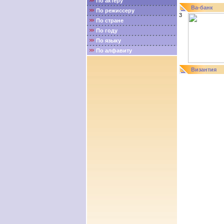
По актёру
Ва-банк
По режиссеру
3
По стране
По году
По языку
По алфавиту
Византия