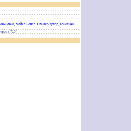
они Маки
,
Майкл Эспер
,
Оливер Купер
,
Кристиан
тров ( 710 )