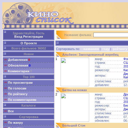
Здравствуйте, Гость
Название фильма:
Вход
Регистрация
О Проекте
Всего фильмов 36002
Сортировать по:
названию
|
году
|
рейтингу
Новое
Альбион: Заколдованный жеребец
1
жанр:
Фэ
Добавления
0
страна:
С
Обновления
0
год:
20
режиссер:
Ка
Комментарии
0
Дж
актеры:
Top 100
Ка
статистика:
ре
По просмотрам
добавлен:
12.
По голосам
Битва на ножах
По рейтингу
2
жанр:
Др
страна:
С
По комментариям
год:
20
Каталоги
режиссер:
Би
актеры:
Дж
Все
статистика:
ре
Сортировка
добавлен:
07.
обновлен:
06.
По жанру
Большой Стэн