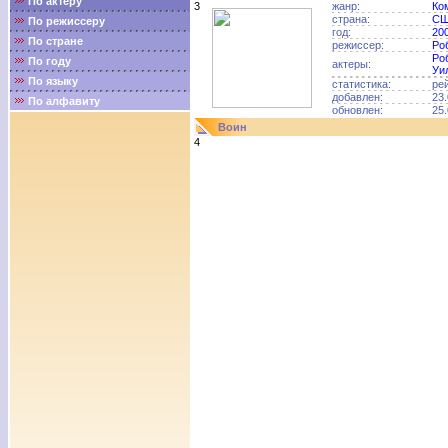
По актёру
3
жанр:
Ко
страна:
С
По режиссеру
год:
20
По стране
режиссер:
Ро
Ро
По году
актеры:
Уи
По языку
статистика:
ре
добавлен:
23.
По алфавиту
обновлен:
25.
Воин
4