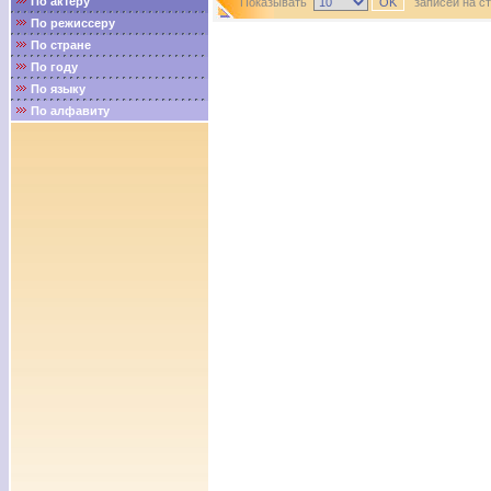
По актёру
Показывать
записей на с
По режиссеру
По стране
По году
По языку
По алфавиту