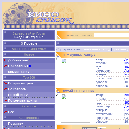
Здравствуйте, Гость
Название фильма:
Вход
Регистрация
О Проекте
Всего фильмов 36002
Сортировать по:
названию
|
году
|
рейтингу
Новое
007: Лунный гонщик
1
жанр:
Де
Добавления
0
страна:
Фр
Обновления
0
год:
19
режиссер:
Ль
Комментарии
0
актеры:
Ро
Top 100
статистика:
ре
добавлен:
10.
По просмотрам
обновлен:
20.
По голосам
Думай по-крупному
По рейтингу
2
жанр:
Ко
страна:
С
По комментариям
год:
19
Каталоги
режиссер:
Дж
актеры:
Пи
Все
статистика:
ре
Сортировка
добавлен:
03.
обновлен:
16.
По жанру