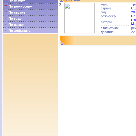
По актёру
3
жанр:
Тр
По режиссеру
страна:
С
год:
20
По стране
режиссер:
По
По году
Ст
актеры:
Мэ
По языку
статистика:
ре
По алфавиту
добавлен:
22.