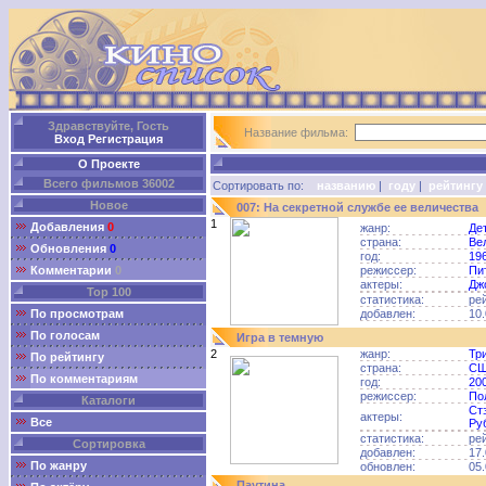
Здравствуйте, Гость
Название фильма:
Вход
Регистрация
О Проекте
Всего фильмов 36002
Сортировать по:
названию
|
году
|
рейтингу
Новое
007: На секретной службе ее величества
1
Добавления
0
жанр:
Де
страна:
Ве
Обновления
0
год:
19
Комментарии
0
режиссер:
Пи
актеры:
Дж
Top 100
статистика:
ре
По просмотрам
добавлен:
10.
По голосам
Игра в темную
2
жанр:
Тр
По рейтингу
страна:
С
По комментариям
год:
20
режиссер:
По
Каталоги
Ст
актеры:
Все
Ру
статистика:
ре
Сортировка
добавлен:
17.
По жанру
обновлен:
05.
Паутина