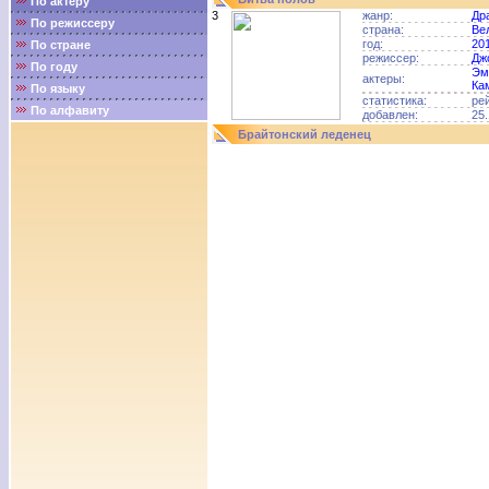
По актёру
3
жанр:
Др
По режиссеру
страна:
Ве
год:
20
По стране
режиссер:
Дж
По году
Эм
актеры:
Ка
По языку
статистика:
ре
По алфавиту
добавлен:
25.
Брайтонский леденец