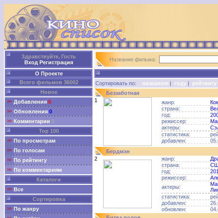
Здравствуйте, Гость
Название фильма:
Вход
Регистрация
О Проекте
Всего фильмов 36002
Сортировать по:
названию
|
году
|
рейтингу
Новое
Беззаботная
1
Добавления
0
жанр:
Ко
страна:
Ве
Обновления
0
год:
20
Комментарии
0
режиссер:
Ма
актеры:
Сэ
Top 100
статистика:
ре
По просмотрам
добавлен:
05.
По голосам
Бердмэн
2
жанр:
Др
По рейтингу
страна:
С
По комментариям
год:
20
режиссер:
Ал
Каталоги
Ма
актеры:
Все
Ли
статистика:
ре
Сортировка
добавлен:
26.
По жанру
обновлен:
04.
Битва полов