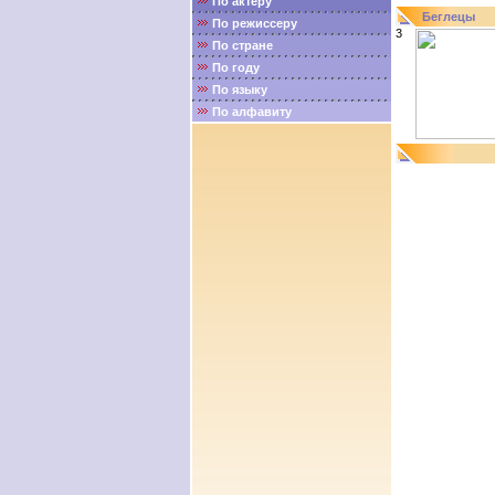
По актёру
Беглецы
По режиссеру
3
По стране
По году
По языку
По алфавиту