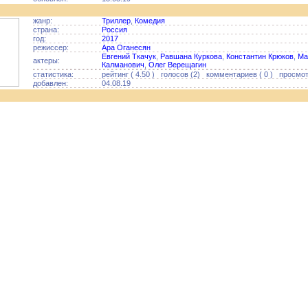
жанр:
Триллер
,
Комедия
страна:
Россия
год:
2017
режиссер:
Ара Оганесян
Евгений Ткачук
,
Равшана Куркова
,
Константин Крюков
,
Ма
актеры:
Калманович
,
Олег Верещагин
статистика:
рейтинг ( 4.50 ) голосов (2) комментариев ( 0 ) просмотр
добавлен:
04.08.19