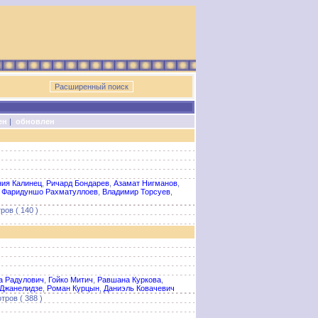
ен
|
обновлен
ния Калинец
,
Ричард Бондарев
,
Азамат Нигманов
,
,
Фаридуншо Рахматуллоев
,
Владимир Торсуев
,
ров ( 140 )
а Радулович
,
Гойко Митич
,
Равшана Куркова
,
Джанелидзе
,
Роман Курцын
,
Даниэль Ковачевич
тров ( 388 )