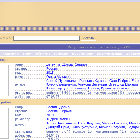
фильма:
Результат поиска: всего найдено 20
о:
названию
|
году
|
рейтингу
|
голосам
|
просмотрам
|
комментариям
|
добавл
дворе
жанр:
Детектив
,
Драма
,
Сериал
страна:
Россия
год:
2015
режиссер:
Ольга Музалева
Сергей Пускепалис
,
Равшана Куркова
,
Олег Ребров
,
Евге
актеры:
Юлия Самойленко
,
Алексей Веселкин
,
Всеволод Макаров
Юрий Торсуев
,
Владимир Гараев
,
Ирина Бутанаева
статистика:
рейтинг ( 8.50 ) голосов (2) комментариев ( 0 ) просмот
добавлен:
07.06.17
 рубеж
жанр:
Боевик
,
Драма
страна:
Россия
,
Сербия
год:
2019
режиссер:
Андрей Волгин
Антон Пампушный
,
Гоша Куценко
,
Милош Бикович
,
Милен
актеры:
Дмитрий Фрид
,
Эмир Кустурица
,
Кирилл Полухин
,
Нодари 
статистика:
рейтинг ( 8.67 ) голосов (15) комментариев ( 1 ) просмо
добавлен:
24.04.19
обновлен:
13.05.19