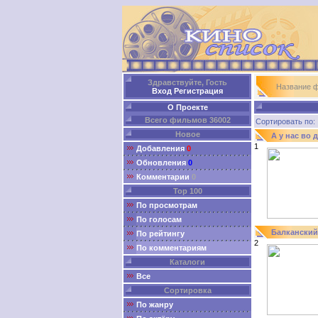
Здравствуйте, Гость
Название 
Вход
Регистрация
О Проекте
Всего фильмов 36002
Сортировать п
Новое
А у нас во 
1
Добавления
0
Обновления
0
Комментарии
0
Top 100
По просмотрам
По голосам
Балканский
По рейтингу
2
По комментариям
Каталоги
Все
Сортировка
По жанру