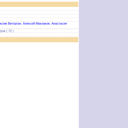
ксим Виторган
,
Алексей Маклаков
,
Анастасия
ов ( 72 )