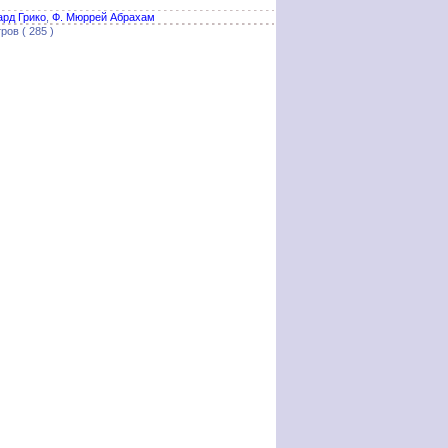
ард Грико
,
Ф. Мюррей Абрахам
ров ( 285 )