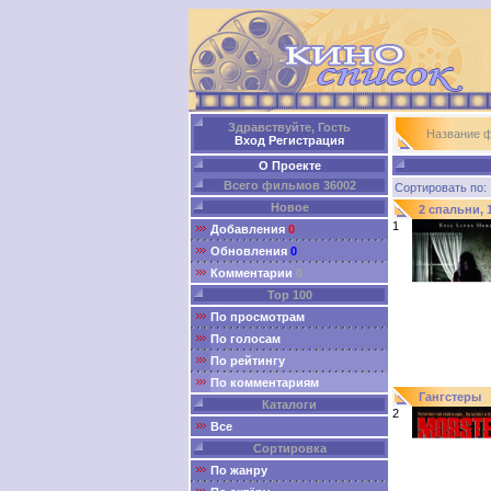
Здравствуйте, Гость
Название 
Вход
Регистрация
О Проекте
Всего фильмов 36002
Сортировать п
Новое
2 спальни, 
1
Добавления
0
Обновления
0
Комментарии
0
Top 100
По просмотрам
По голосам
По рейтингу
По комментариям
Гангстеры
Каталоги
2
Все
Сортировка
По жанру