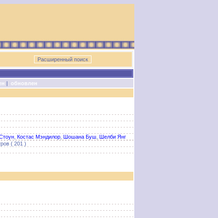
ен
|
обновлен
Стоун
,
Костас Мэндилор
,
Шошана Буш
,
Шелби Янг
ров ( 201 )