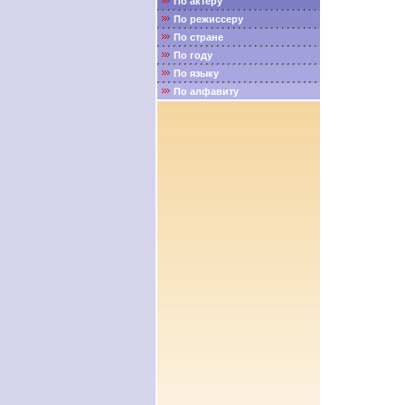
По актёру
По режиссеру
По стране
По году
По языку
По алфавиту