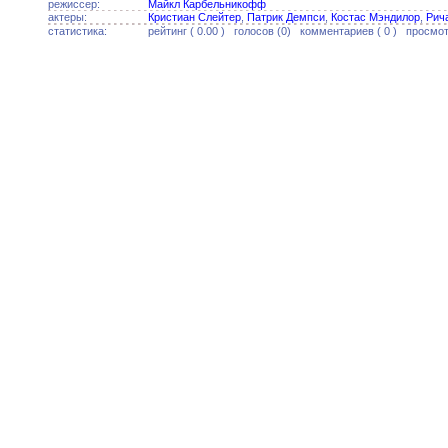
режиссер:
Майкл Карбельникофф
актеры:
Кристиан Слейтер
,
Патрик Демпси
,
Костас Мэндилор
,
Рич
статистика:
рейтинг ( 0.00 ) голосов (0) комментариев ( 0 ) просмот