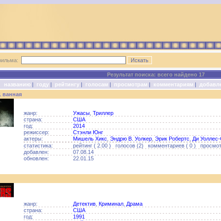
фильма:
Результат поиска: всего найдено 17
о:
названию
|
году
|
рейтингу
|
голосам
|
просмотрам
|
комментариям
|
добавл
1 ванная
жанр:
Ужасы
,
Триллер
страна:
США
год:
2014
режиссер:
Стэнли Юнг
актеры:
Мишель Хикс
,
Эндрю В. Уолкер
,
Эрик Робертс
,
Ди Уоллес-
статистика:
рейтинг ( 2.00 ) голосов (2) комментариев ( 0 ) просмот
добавлен:
07.08.14
обновлен:
22.01.15
жанр:
Детектив
,
Криминал
,
Драма
страна:
США
год:
1991