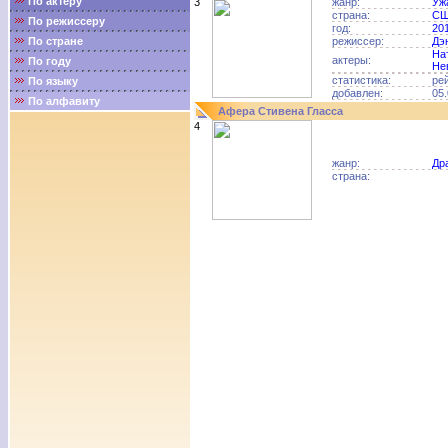
По актёру
3
жанр:
Уж
страна:
С
По режиссеру
год:
20
По стране
режиссер:
Дэ
На
актеры:
По году
Не
статистика:
ре
По языку
добавлен:
05.
По алфавиту
Афера Стивена Гласса
4
жанр:
Др
страна: