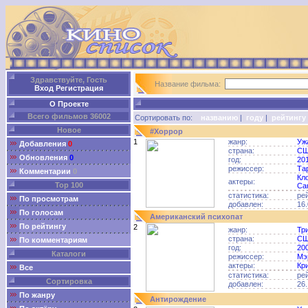
Здравствуйте, Гость
Название фильма:
Вход
Регистрация
О Проекте
Всего фильмов 36002
Сортировать по:
названию
|
году
|
рейтингу
Новое
#Хоррор
1
жанр:
Уж
Добавления
0
страна:
С
Обновления
0
год:
20
режиссер:
Та
Комментарии
0
Кл
актеры:
Top 100
Са
статистика:
ре
По просмотрам
добавлен:
16.
По голосам
Американский психопат
По рейтингу
2
жанр:
Тр
страна:
С
По комментариям
год:
20
Каталоги
режиссер:
Мэ
актеры:
Кр
Все
статистика:
ре
Сортировка
добавлен:
26.
По жанру
Антирождение