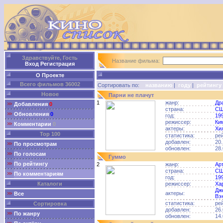
Здравствуйте, Гость
Название фильма:
Вход
Регистрация
О Проекте
Всего фильмов 36002
Сортировать по:
названию
|
году
|
рейтингу
Новое
Парни не плачут
1
жанр:
Др
Добавления
0
страна:
С
Обновления
0
год:
19
режиссер:
Ки
Комментарии
0
актеры:
Хи
Top 100
статистика:
ре
добавлен:
20.
По просмотрам
обновлен:
28.
По голосам
Гуммо
По рейтингу
2
жанр:
Ар
страна:
С
По комментариям
год:
19
Каталоги
режиссер:
Ха
Дж
актеры:
Все
Вэ
статистика:
ре
Сортировка
добавлен:
26.
По жанру
обновлен:
14.