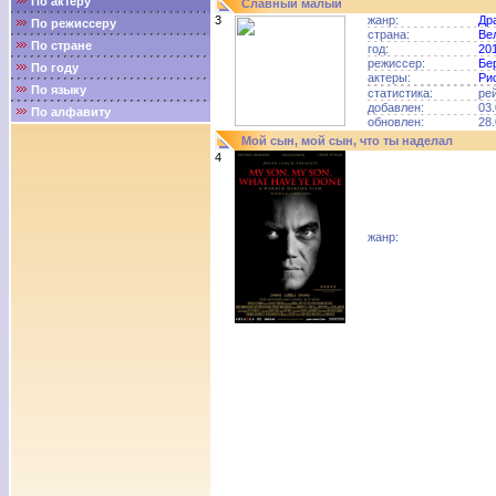
По актёру
Славный малый
3
жанр:
Др
По режиссеру
страна:
Ве
По стране
год:
20
режиссер:
Бе
По году
актеры:
Ри
По языку
статистика:
ре
добавлен:
03.
По алфавиту
обновлен:
28.
Мой сын, мой сын, что ты наделал
4
жанр: