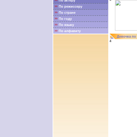
По актёру
По режиссеру
По стране
По году
По языку
По алфавиту
Девочка по
4