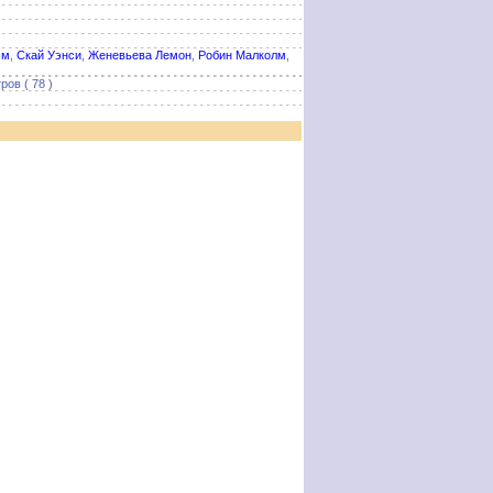
эм
,
Скай Уэнси
,
Женевьева Лемон
,
Робин Малколм
,
ов ( 78 )