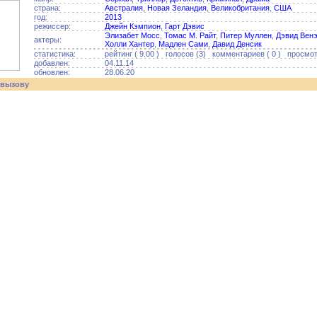
страна:
Австралия
,
Новая Зеландия
,
Великобритания
,
США
год:
2013
режиссер:
Джейн Кэмпион
,
Гарт Дэвис
Элизабет Мосс
,
Томас М. Райт
,
Питер Муллен
,
Дэвид Вен
актеры:
Холли Хантер
,
Мадлен Сами
,
Давид Денсик
статистика:
рейтинг ( 9.00 ) голосов (3) комментариев ( 0 ) просмотр
добавлен:
04.11.14
обновлен:
28.06.20
 вызову