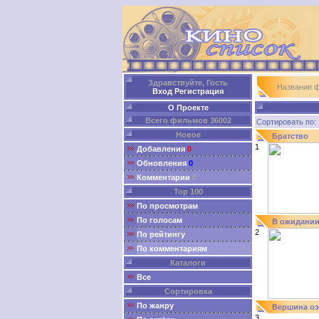
Здравствуйте, Гость
Название 
Вход
Регистрация
О Проекте
Всего фильмов 36002
Сортировать п
Новое
Братство
1
Добавления
0
Обновления
0
Комментарии
0
Top 100
По просмотрам
По голосам
В ожидании
2
По рейтингу
По комментариям
Каталоги
Все
Сортировка
По жанру
Вершина оз
3