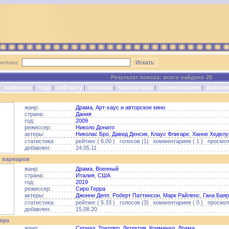
фильма:
Результат поиска: всего найдено 25
о:
названию
|
году
|
рейтингу
|
голосам
|
просмотрам
|
комментариям
|
добавл
жанр:
Драма
,
Арт-хаус и авторское кино
страна:
Дания
год:
2009
режиссер:
Николо Донато
актеры:
Николас Бро
,
Давид Денсик
,
Клаус Флигаре
,
Ханне Хеделу
статистика:
рейтинг ( 6.00 ) голосов (1) комментариев ( 1 ) просмот
добавлен:
24.05.11
 варваров
жанр:
Драма
,
Военный
страна:
Италия
,
США
год:
2019
режиссер:
Сиро Герра
актеры:
Джонни Депп
,
Роберт Паттинсон
,
Марк Райленс
,
Гана Бая
статистика:
рейтинг ( 5.33 ) голосов (3) комментариев ( 0 ) просмотр
добавлен:
15.08.20
ера
жанр:
Сериал
,
Триллер
,
Детектив
,
Криминал
,
Драма