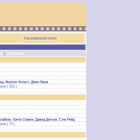
ен
|
обновлен
нд
,
Мортен Хольст
,
Джон Ланж
ров ( 101 )
рсайкан
,
Грета Скакки
,
Давид Денсик
,
Сэм Рейд
ов ( 73 )