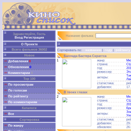
Здравствуйте, Гость
Название фильма:
Вход
Регистрация
О Проекте
Всего фильмов 36002
Сортировать по:
названию
|
году
|
рейтингу
Новое
Баллада Бастера Скраггса
1
жанр:
Мю
Добавления
0
страна:
С
Обновления
0
год:
20
режиссер:
Эт
Комментарии
0
Ти
актеры:
Top 100
Ла
статистика:
ре
По просмотрам
добавлен:
17.
По голосам
В твоих глазах
По рейтингу
2
жанр:
Ме
страна:
С
По комментариям
год:
20
Каталоги
режиссер:
Бр
Зо
актеры:
Все
Уи
статистика:
ре
Сортировка
добавлен:
29.
По жанру
обновлен:
26.