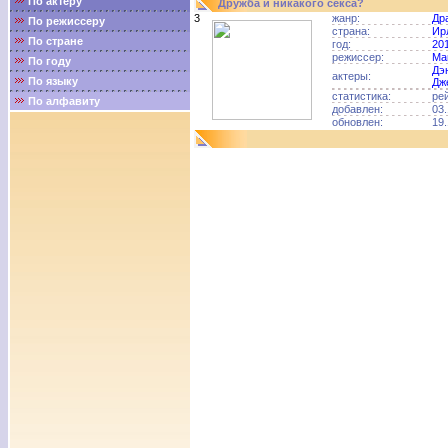
По актёру
Дружба и никакого секса?
3
жанр:
Др
По режиссеру
страна:
Ир
По стране
год:
20
режиссер:
Ма
По году
Дэ
актеры:
По языку
Дж
статистика:
ре
По алфавиту
добавлен:
03.
обновлен:
19.