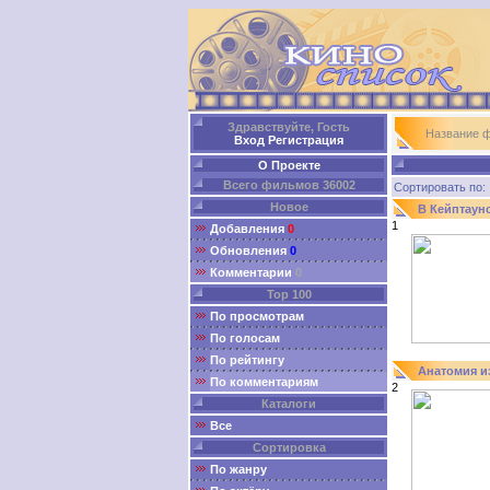
Здравствуйте, Гость
Название 
Вход
Регистрация
О Проекте
Всего фильмов 36002
Сортировать п
Новое
В Кейптаун
1
Добавления
0
Обновления
0
Комментарии
0
Top 100
По просмотрам
По голосам
По рейтингу
Анатомия и
По комментариям
2
Каталоги
Все
Сортировка
По жанру