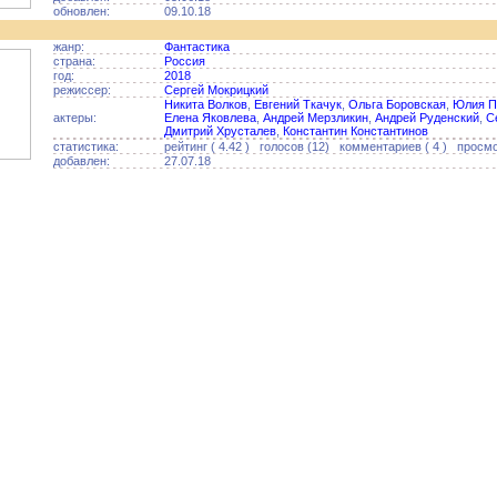
обновлен:
09.10.18
жанр:
Фантастика
страна:
Россия
год:
2018
режиссер:
Сергей Мокрицкий
Никита Волков
,
Евгений Ткачук
,
Ольга Боровская
,
Юлия П
актеры:
Елена Яковлева
,
Андрей Мерзликин
,
Андрей Руденский
,
С
Дмитрий Хрусталев
,
Константин Константинов
статистика:
рейтинг ( 4.42 ) голосов (12) комментариев ( 4 ) просмо
добавлен:
27.07.18