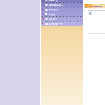
По актёру
По режиссеру
Черновик
По стране
3
По году
По языку
По алфавиту