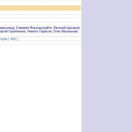
ересильд
,
Северия Янушаускайте
,
Евгений Цыганов
,
ергей Горобченко
,
Никита Тарасов
,
Олег Васильков
,
тров ( 400 )