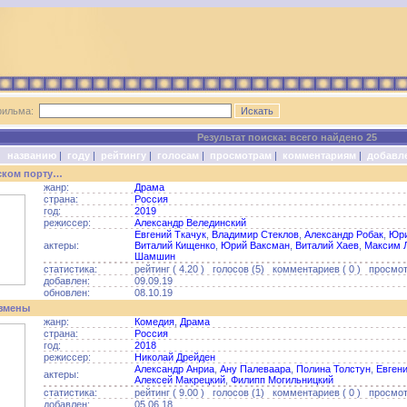
фильма:
Результат поиска: всего найдено 25
о:
названию
|
году
|
рейтингу
|
голосам
|
просмотрам
|
комментариям
|
добавл
ском порту…
жанр:
Драма
страна:
Россия
год:
2019
режиссер:
Александр Велединский
Евгений Ткачук
,
Владимир Стеклов
,
Александр Робак
,
Юри
актеры:
Виталий Кищенко
,
Юрий Ваксман
,
Виталий Хаев
,
Максим 
Шамшин
статистика:
рейтинг ( 4.20 ) голосов (5) комментариев ( 0 ) просмот
добавлен:
09.09.19
обновлен:
08.10.19
змены
жанр:
Комедия
,
Драма
страна:
Россия
год:
2018
режиссер:
Николай Дрейден
Александр Анриа
,
Ану Палеваара
,
Полина Толстун
,
Евгени
актеры:
Алексей Макрецкий
,
Филипп Могильницкий
статистика:
рейтинг ( 9.00 ) голосов (1) комментариев ( 0 ) просмот
добавлен:
05.06.18