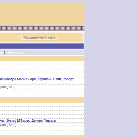
ен
|
обновлен
лександра Мария Лара
,
Кэролайн Рэпп
,
Роберт
ов ( 91 )
Уль
,
Элиас М'Барек
,
Деннис Ганзель
ров ( 549 )