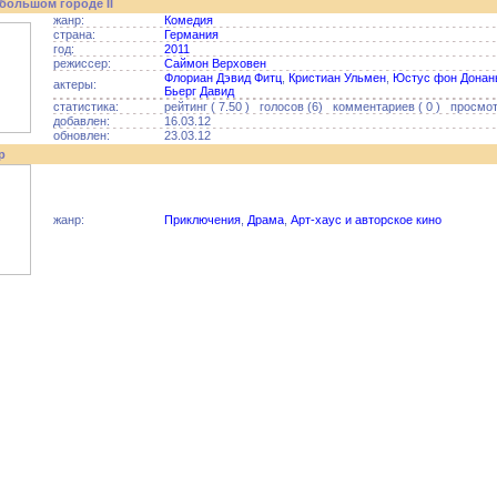
большом городе II
жанр:
Комедия
страна:
Германия
год:
2011
режиссер:
Саймон Верховен
Флориан Дэвид Фитц
,
Кристиан Ульмен
,
Юстус фон Донан
актеры:
Бьерг Давид
статистика:
рейтинг ( 7.50 ) голосов (6) комментариев ( 0 ) просмот
добавлен:
16.03.12
обновлен:
23.03.12
р
жанр:
Приключения
,
Драма
,
Арт-хаус и авторское кино