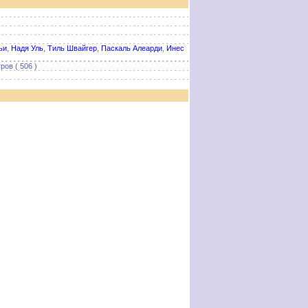
ьи
,
Надя Уль
,
Тиль Швайгер
,
Паскаль Алеарди
,
Инес
ров ( 506 )