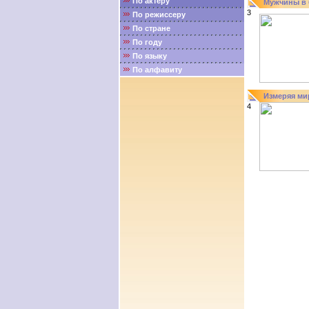
По актёру
Мужчины в 
3
По режиссеру
По стране
По году
По языку
По алфавиту
Измеряя ми
4