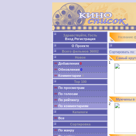
Здравствуйте, Гость
Название 
Вход
Регистрация
О Проекте
Всего фильмов 36002
Сортировать п
Новое
Самый крут
1
Добавления
0
Обновления
0
Комментарии
0
Top 100
По просмотрам
По голосам
Мужчины в
По рейтингу
2
По комментариям
Каталоги
Все
Сортировка
По жанру