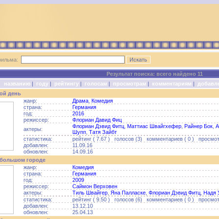
фильма:
Результат поиска: всего найдено 11
о:
названию
|
году
|
рейтингу
|
голосам
|
просмотрам
|
комментариям
|
добавл
ой день
жанр:
Драма
,
Комедия
страна:
Германия
год:
2016
режиссер:
Флориан Давид Фиц
Флориан Дэвид Фитц
,
Маттиас Швайгхефер
,
Райнер Бок
,
А
актеры:
Шупп
,
Татя Зайбт
статистика:
рейтинг ( 7.67 ) голосов (3) комментариев ( 0 ) просмотр
добавлен:
11.09.16
обновлен:
14.09.16
 большом городе
жанр:
Комедия
страна:
Германия
год:
2009
режиссер:
Саймон Верховен
актеры:
Тиль Швайгер
,
Яна Палласке
,
Флориан Дэвид Фитц
,
Надя 
статистика:
рейтинг ( 9.50 ) голосов (6) комментариев ( 0 ) просмот
добавлен:
13.12.10
обновлен:
25.04.13