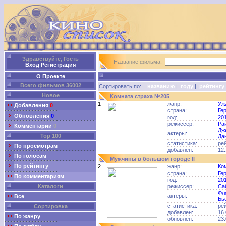
Здравствуйте, Гость
Название фильма:
Вход
Регистрация
О Проекте
Всего фильмов 36002
Сортировать по:
названию
|
году
|
рейтингу
Новое
Комната страха №205
1
жанр:
Уж
Добавления
0
страна:
Ге
Обновления
0
год:
20
режиссер:
Ра
Комментарии
0
Дж
актеры:
Top 100
Да
статистика:
ре
По просмотрам
добавлен:
12.
По голосам
Мужчины в большом городе II
По рейтингу
2
жанр:
Ко
страна:
Ге
По комментариям
год:
20
Каталоги
режиссер:
Са
Фл
актеры:
Все
Бь
статистика:
ре
Сортировка
добавлен:
16.
По жанру
обновлен:
23.