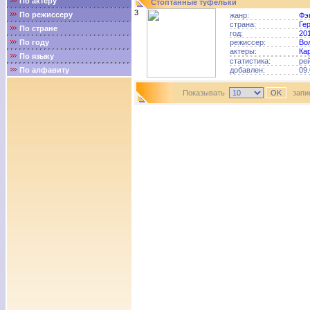
По актёру
Стоптанные туфельки
3
По режиссеру
жанр:
Фэ
страна:
Ге
По стране
год:
20
По году
режиссер:
Во
актеры:
Ка
По языку
статистика:
ре
По алфавиту
добавлен:
09.
Показывать
запис