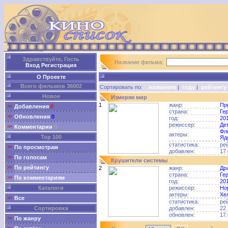
Здравствуйте, Гость
Название фильма:
Вход
Регистрация
О Проекте
Всего фильмов 36002
Сортировать по:
названию
|
году
|
рейтингу
Новое
Измеряя мир
1
жанр:
Пр
Добавления
0
страна:
Ге
Обновления
0
год:
20
режиссер:
Де
Комментарии
0
Фл
актеры:
Top 100
Яд
статистика:
ре
По просмотрам
добавлен:
17.
По голосам
Крушители системы
По рейтингу
2
жанр:
Др
страна:
Ге
По комментариям
год:
20
Каталоги
режиссер:
Но
актеры:
Хе
Все
статистика:
ре
Сортировка
добавлен:
22.
обновлен:
17.
По жанру