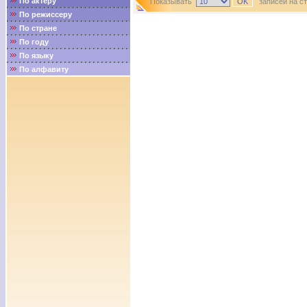
По актёру
Показывать
записей на с
По режиссеру
По стране
По году
По языку
По алфавиту