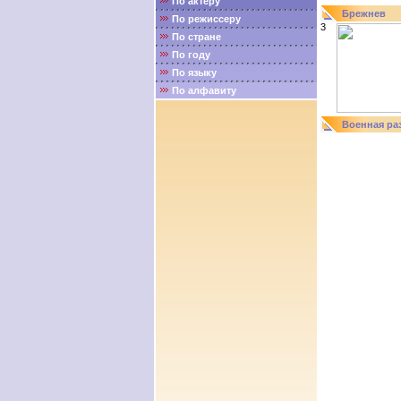
По актёру
Брежнев
По режиссеру
3
По стране
По году
По языку
По алфавиту
Военная ра