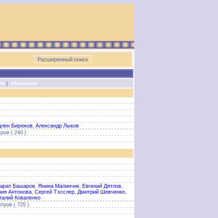
ен
|
обновлен
длен Бирюков
,
Александр Лыков
ров ( 240 )
арат Башаров
,
Янина Малинчик
,
Евгений Дятлов
,
ия Антонова
,
Сергей Тэсслер
,
Дмитрий Шевченко
,
талий Коваленко
тров ( 725 )