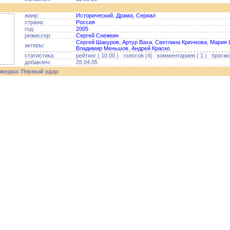
жанр:
Исторический
,
Драма
,
Сериал
страна:
Россия
год:
2005
режиссер:
Сергей Снежкин
Сергей Шакуров
,
Артур Ваха
,
Светлана Крючкова
,
Мария 
актеры:
Владимир Меньшов
,
Андрей Краско
статистика:
рейтинг ( 10.00 ) голосов (4) комментариев ( 1 ) просмо
добавлен:
28.04.05
зведка: Первый удар