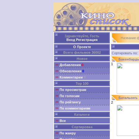
Здравствуйте, Гость
Название 
Вход
Регистрация
О Проекте
Всего фильмов 36002
Сортировать п
Новое
Бакенбард
1
Добавления
0
Обновления
0
Комментарии
0
Top 100
По просмотрам
По голосам
Батальонъ
По рейтингу
2
По комментариям
Каталоги
Все
Сортировка
По жанру