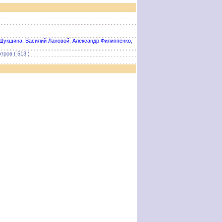
Шукшина
,
Василий Лановой
,
Александр Филиппенко
,
тров ( 513 )