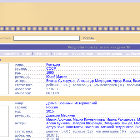
фильма:
Результат поиска: всего найдено 39
о:
названию
|
году
|
рейтингу
|
голосам
|
просмотрам
|
комментариям
|
добавл
ы
жанр:
Комедия
страна:
СССР
год:
1990
режиссер:
Юрий Мамин
актеры:
Виктор Сухоруков
,
Александр Медведев
,
Артур Ваха
,
Вла
статистика:
рейтинг ( 9.86 ) голосов (7) комментариев ( 0 ) просмот
добавлен:
27.07.06
обновлен:
06.11.09
жанр:
Драма
,
Военный
,
Исторический
страна:
Россия
год:
2015
режиссер:
Дмитрий Месхиев
Мария Аронова
,
Мария Кожевникова
,
Ирина Рахманова
,
М
актеры:
Алена Кучкова
,
Валерия Шкирандо
,
Владимир Зайцев
,
Мар
Артур Ваха
,
Константин Фисенко
,
Алексей Ведерников
,
Ви
статистика:
рейтинг ( 8.00 ) голосов (12) комментариев ( 6 ) просмо
добавлен:
10.07.15
обновлен:
11.03.16