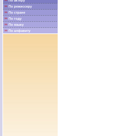
По актёру
По режиссеру
По стране
По году
По языку
По алфавиту