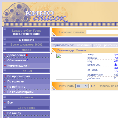
Здравствуйте, Гость
Название фильма:
Вход
Регистрация
О Проекте
Всего фильмов 36002
Сортировать по:
названию
|
году
|
рейтингу
Новое
Газгольдер: Фильм
1
жанр:
Кр
Добавления
0
страна:
Ро
Обновления
0
год:
20
режиссер:
Ив
Комментарии
0
Ол
актеры:
Top 100
Зе
статистика:
ре
По просмотрам
добавлен:
11.
По голосам
Показывать
записей на с
По рейтингу
По комментариям
Каталоги
Все
Сортировка
По жанру