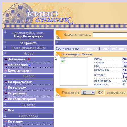
Здравствуйте, Гость
Название фильма:
Вход
Регистрация
О Проекте
Всего фильмов 36002
Сортировать по:
названию
|
году
|
рейтингу
Новое
Газгольдер: Фильм
1
жанр:
Кр
Добавления
0
страна:
Ро
Обновления
0
год:
20
режиссер:
Ив
Комментарии
0
Ол
актеры:
Top 100
Зе
статистика:
ре
По просмотрам
добавлен:
11.
По голосам
Показывать
записей на с
По рейтингу
По комментариям
Каталоги
Все
Сортировка
По жанру