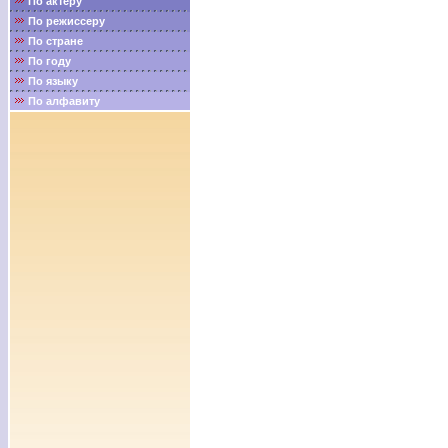
По актёру
По режиссеру
По стране
По году
По языку
По алфавиту