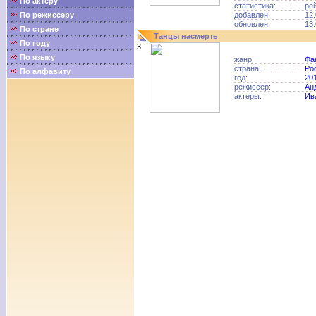
По актёру
статистика:
ре
По режиссеру
добавлен:
12.
обновлен:
13.
По стране
Танцы насмерть
По году
3
По языку
жанр:
Фа
страна:
Ро
По алфавиту
год:
20
режиссер:
Ан
актеры:
Ив