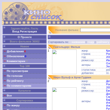
Здравствуйте, Гость
Название фильма:
Вход
Регистрация
О Проекте
Всего фильмов 36002
Сортировать по:
названию
|
году
|
рейтингу
Новое
Газгольдер: Фильм
1
жанр:
Кр
Добавления
0
страна:
Ро
Обновления
0
год:
20
режиссер:
Ив
Комментарии
0
Ол
актеры:
Top 100
Зе
статистика:
ре
По просмотрам
добавлен:
11.
По голосам
Ниро Вульф и Арчи Гудвин
По рейтингу
2
жанр:
Де
страна:
Ро
По комментариям
год:
20
Каталоги
режиссер:
Ев
До
Все
Се
Ба
Сортировка
актеры:
Ил
По жанру
Ил
Ру